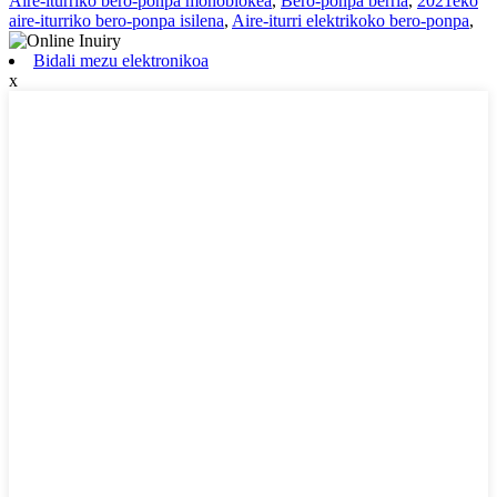
Aire-iturriko bero-ponpa monoblokea
,
Bero-ponpa berria
,
2021eko
aire-iturriko bero-ponpa isilena
,
Aire-iturri elektrikoko bero-ponpa
,
Bidali mezu elektronikoa
x