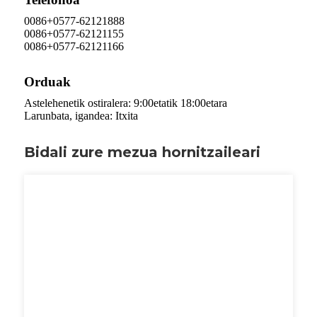
0086+0577-62121888
0086+0577-62121155
0086+0577-62121166
Orduak
Astelehenetik ostiralera: 9:00etatik 18:00etara
Larunbata, igandea: Itxita
Bidali zure mezua hornitzaileari