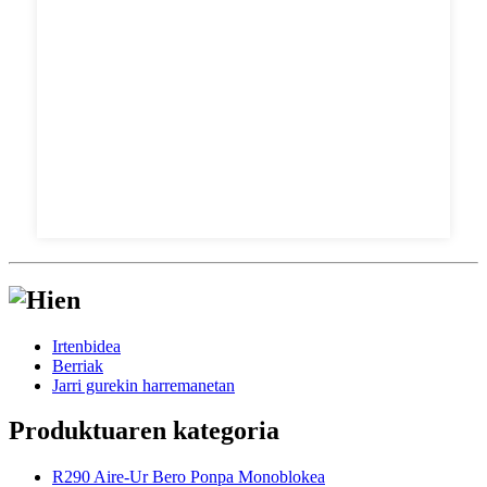
Irtenbidea
Berriak
Jarri gurekin harremanetan
Produktuaren kategoria
R290 Aire-Ur Bero Ponpa Monoblokea