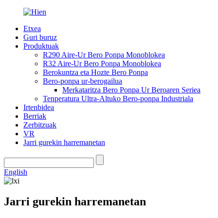
Etxea
Guri buruz
Produktuak
R290 Aire-Ur Bero Ponpa Monoblokea
R32 Aire-Ur Bero Ponpa Monoblokea
Berokuntza eta Hozte Bero Ponpa
Bero-ponpa ur-berogailua
Merkataritza Bero Ponpa Ur Beroaren Seriea
Tenperatura Ultra-Altuko Bero-ponpa Industriala
Irtenbidea
Berriak
Zerbitzuak
VR
Jarri gurekin harremanetan
English
Jarri gurekin harremanetan