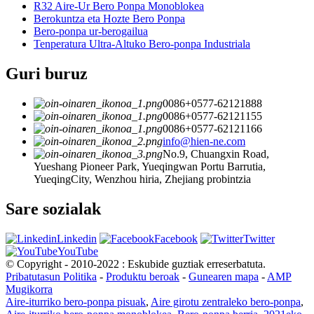
R32 Aire-Ur Bero Ponpa Monoblokea
Berokuntza eta Hozte Bero Ponpa
Bero-ponpa ur-berogailua
Tenperatura Ultra-Altuko Bero-ponpa Industriala
Guri buruz
0086+0577-62121888
0086+0577-62121155
0086+0577-62121166
info@hien-ne.com
No.9, Chuangxin Road,
Yueshang Pioneer Park, Yueqingwan Portu Barrutia,
YueqingCity, Wenzhou hiria, Zhejiang probintzia
Sare sozialak
Linkedin
Facebook
Twitter
YouTube
© Copyright - 2010-2022 : Eskubide guztiak erreserbatuta.
Pribatutasun Politika
-
Produktu beroak
-
Gunearen mapa
-
AMP
Mugikorra
Aire-iturriko bero-ponpa pisuak
,
Aire girotu zentraleko bero-ponpa
,