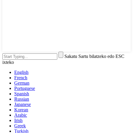
Sakatu Sartu bilatzeko edo ESC
ixteko
English
French
German
Portuguese
Spanish
Russian
Japanese
Korean
Arabic
Irish
Greek
Turkish