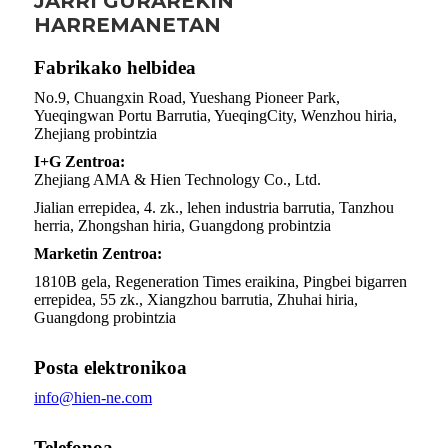
JARRI GURAREKIN
HARREMANETAN
Fabrikako helbidea
No.9, Chuangxin Road, Yueshang Pioneer Park,
Yueqingwan Portu Barrutia, YueqingCity, Wenzhou hiria,
Zhejiang probintzia
I+G Zentroa:
Zhejiang AMA & Hien Technology Co., Ltd.
Jialian errepidea, 4. zk., lehen industria barrutia, Tanzhou
herria, Zhongshan hiria, Guangdong probintzia
Marketin Zentroa:
1810B gela, Regeneration Times eraikina, Pingbei bigarren
errepidea, 55 zk., Xiangzhou barrutia, Zhuhai hiria,
Guangdong probintzia
Posta elektronikoa
info@hien-ne.com
Telefonoa